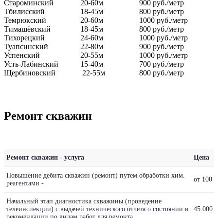
Староминский
20-60м
900 руб./метр
Тбилисский
18-45м
800 руб./метр
Темрюкский
20-60м
1000 руб./метр
Тимашёвский
18-45м
800 руб./метр
Тихорецкий
24-60м
1000 руб./метр
Туапсинский
22-80м
900 руб./метр
Успенский
20-55м
1000 руб./метр
Усть-Лабинский
15-40м
700 руб./метр
Щербиновский
22-55м
800 руб./метр
Ремонт скважин
Ремонт скважин - услуга
Цена
Повышение дебита скважин (ремонт) путем обработки хим.
от 100 0
реагентами -
Начальный этап диагностика скважины (проведение
телеинспекции) с выдачей технического отчета о состоянии и
45 000 р
рекомендации по видам работ для ремонта